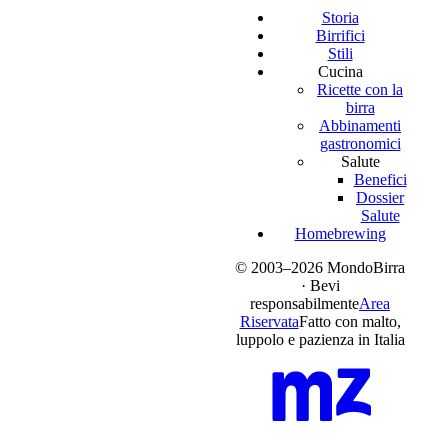
Storia
Birrifici
Stili
Cucina
Ricette con la
birra
Abbinamenti
gastronomici
Salute
Benefici
Dossier
Salute
Homebrewing
© 2003–2026 MondoBirra
· Bevi
responsabilmente
Area
Riservata
Fatto con malto,
luppolo e pazienza in Italia