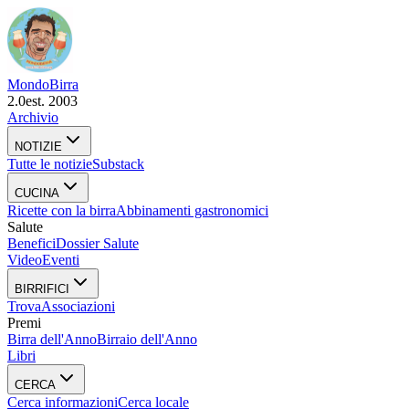
Mondo
Birra
2.0
est. 2003
Archivio
NOTIZIE
Tutte le notizie
Substack
CUCINA
Ricette con la birra
Abbinamenti gastronomici
Salute
Benefici
Dossier Salute
Video
Eventi
BIRRIFICI
Trova
Associazioni
Premi
Birra dell'Anno
Birraio dell'Anno
Libri
CERCA
Cerca informazioni
Cerca locale