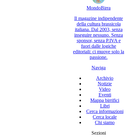
Mondo
Birra
Il magazine indipendente
della cultura brassicola
italiana. Dal 2003, senza
inseguire nessuno. Senza
sponsor, senza P.IVA e
fuori dalle logiche
editoriali: ci muove solo la
passione.
Naviga
Archivio
Notizie
Video
Eventi
Mappa birrifici
Libri
Cerca informazioni
Cerca locale
Chi siamo
Sezioni