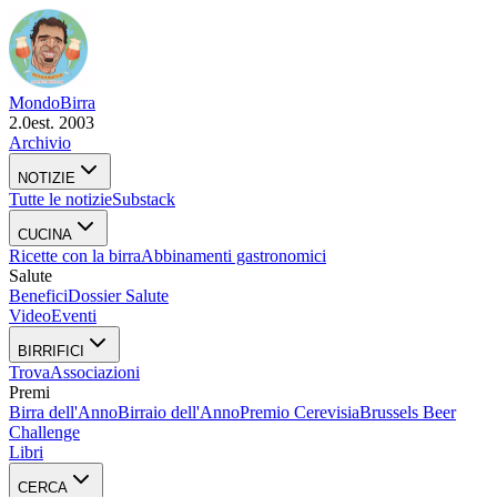
Mondo
Birra
2.0
est. 2003
Archivio
NOTIZIE
Tutte le notizie
Substack
CUCINA
Ricette con la birra
Abbinamenti gastronomici
Salute
Benefici
Dossier Salute
Video
Eventi
BIRRIFICI
Trova
Associazioni
Premi
Birra dell'Anno
Birraio dell'Anno
Premio Cerevisia
Brussels Beer
Challenge
Libri
CERCA