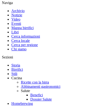
Naviga
Archivio
Notizie
Video
Eventi
Mappa birrifici
Libri
Cerca informazioni
Cerca locale
Cerca per regione
Chi siamo
Sezioni
Storia
Birrifici
Stili
Cucina
Ricette con la birra
Abbinamenti gastronomici
Salute
Benefici
Dossier Salute
Homebrewing