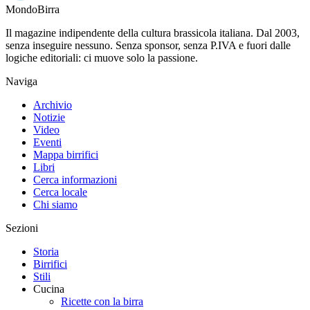
Mondo
Birra
Il magazine indipendente della cultura brassicola italiana. Dal 2003,
senza inseguire nessuno. Senza sponsor, senza P.IVA e fuori dalle
logiche editoriali: ci muove solo la passione.
Naviga
Archivio
Notizie
Video
Eventi
Mappa birrifici
Libri
Cerca informazioni
Cerca locale
Chi siamo
Sezioni
Storia
Birrifici
Stili
Cucina
Ricette con la birra