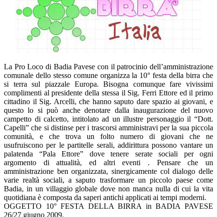
La Pro Loco di Badia Pavese con il patrocinio dell’amministrazione
comunale dello stesso comune organizza la 10° festa della birra che
si terra sul piazzale Europa. Bisogna comunque fare vivissimi
complimenti al presidente della stessa il Sig. Ferri Ettore ed il primo
cittadino il Sig. Arcelli, che hanno saputo dare spazio ai giovani, e
questo lo si può anche denotare dalla inaugurazione del nuovo
campetto di calcetto, intitolato ad un illustre personaggio il “Dott.
Capelli” che si distinse per i trascorsi amministravi per la sua piccola
comunità, e che trova un folto numero di giovani che ne
usufruiscono per le partitelle serali, addirittura possono vantare un
palatenda “Pala Ettore” dove tenere serate sociali per ogni
argomento di attualità, ed altri eventi . Pensare che un
amministrazione ben organizzata, sinergicamente col dialogo delle
varie realtà sociali, a saputo trasformare un piccolo paese come
Badia, in un villaggio globale dove non manca nulla di cui la vita
quotidiana è composta da saperi antichi applicati ai tempi moderni.
OGGETTO 10° FESTA DELLA BIRRA in BADIA PAVESE
26/27 giugno 2009.