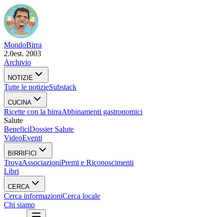
Mondo
Birra
2.0
est. 2003
Archivio
NOTIZIE
Tutte le notizie
Substack
CUCINA
Ricette con la birra
Abbinamenti gastronomici
Salute
Benefici
Dossier Salute
Video
Eventi
BIRRIFICI
Trova
Associazioni
Premi e Riconoscimenti
Libri
CERCA
Cerca informazioni
Cerca locale
Chi siamo