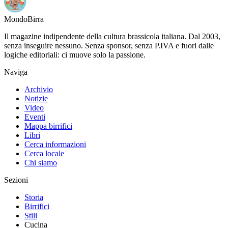
Mondo
Birra
Il magazine indipendente della cultura brassicola italiana. Dal 2003,
senza inseguire nessuno. Senza sponsor, senza P.IVA e fuori dalle
logiche editoriali: ci muove solo la passione.
Naviga
Archivio
Notizie
Video
Eventi
Mappa birrifici
Libri
Cerca informazioni
Cerca locale
Chi siamo
Sezioni
Storia
Birrifici
Stili
Cucina