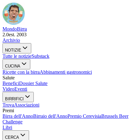
Mondo
Birra
2.0
est. 2003
Archivio
NOTIZIE
Tutte le notizie
Substack
CUCINA
Ricette con la birra
Abbinamenti gastronomici
Salute
Benefici
Dossier Salute
Video
Eventi
BIRRIFICI
Trova
Associazioni
Premi
Birra dell'Anno
Birraio dell'Anno
Premio Cerevisia
Brussels Beer
Challenge
Libri
CERCA