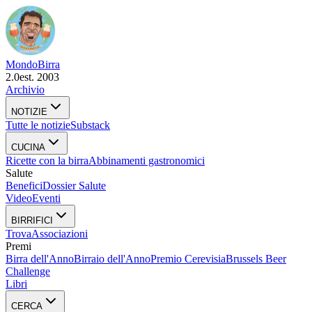
Mondo
Birra
2.0
est. 2003
Archivio
NOTIZIE
Tutte le notizie
Substack
CUCINA
Ricette con la birra
Abbinamenti gastronomici
Salute
Benefici
Dossier Salute
Video
Eventi
BIRRIFICI
Trova
Associazioni
Premi
Birra dell'Anno
Birraio dell'Anno
Premio Cerevisia
Brussels Beer
Challenge
Libri
CERCA