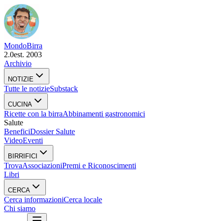
Mondo
Birra
2.0
est. 2003
Archivio
NOTIZIE
Tutte le notizie
Substack
CUCINA
Ricette con la birra
Abbinamenti gastronomici
Salute
Benefici
Dossier Salute
Video
Eventi
BIRRIFICI
Trova
Associazioni
Premi e Riconoscimenti
Libri
CERCA
Cerca informazioni
Cerca locale
Chi siamo