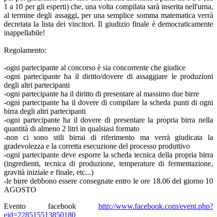
1 a 10 per gli esperti) che, una volta compilata sarà inserita nell'urna,
al termine degli assaggi, per una semplice somma matematica verrà
decretata la lista dei vincitori. Il giudizio finale è democraticamente
inappellabile!
Regolamento:
-ogni partecipante al concorso è sia concorrente che giudice
-ogni partecipante ha il diritto/dovere di assaggiare le produzioni
degli altri partecipanti
-ogni partecipante ha il diritto di presentare al massimo due birre
-ogni partecipante ha il dovere di compilare la scheda punti di ogni
birra degli altri partecipanti
-ogni partecipante ha il dovere di presentare la propria birra nella
quantità di almeno 2 litri in qualsiasi formato
-non ci sono stili birrai di riferimento ma verrà giudicata la
gradevolezza e la corretta esecuzione del processo produttivo
-ogni partecipante deve esporre la scheda tecnica della propria birra
(ingredienti, tecnica di produzione, temperature di fermentazione,
gravità iniziale e finale, etc...)
-le birre debbono essere consegnate entro le ore 18.06 del giorno 10
AGOSTO
Evento facebook
http://www.facebook.com/event.php?
eid=228515513850180