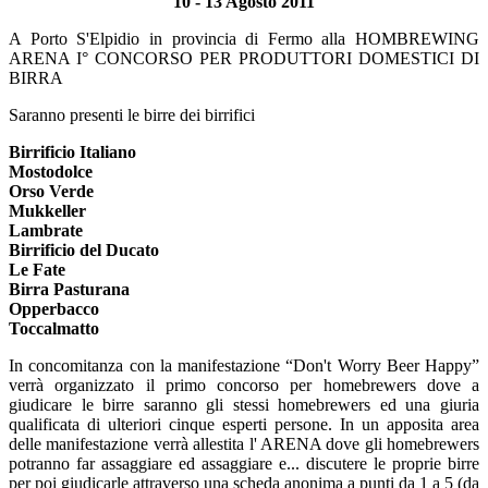
10 - 13 Agosto 2011
A Porto S'Elpidio in provincia di Fermo alla HOMBREWING
ARENA I° CONCORSO PER PRODUTTORI DOMESTICI DI
BIRRA
Saranno presenti le birre dei birrifici
Birrificio Italiano
Mostodolce
Orso Verde
Mukkeller
Lambrate
Birrificio del Ducato
Le Fate
Birra Pasturana
Opperbacco
Toccalmatto
In concomitanza con la manifestazione “Don't Worry Beer Happy”
verrà organizzato il primo concorso per homebrewers dove a
giudicare le birre saranno gli stessi homebrewers ed una giuria
qualificata di ulteriori cinque esperti persone. In un apposita area
delle manifestazione verrà allestita l' ARENA dove gli homebrewers
potranno far assaggiare ed assaggiare e... discutere le proprie birre
per poi giudicarle attraverso una scheda anonima a punti da 1 a 5 (da