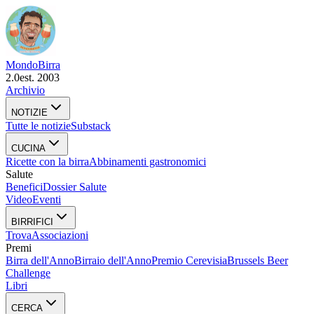
Mondo
Birra
2.0
est. 2003
Archivio
NOTIZIE
Tutte le notizie
Substack
CUCINA
Ricette con la birra
Abbinamenti gastronomici
Salute
Benefici
Dossier Salute
Video
Eventi
BIRRIFICI
Trova
Associazioni
Premi
Birra dell'Anno
Birraio dell'Anno
Premio Cerevisia
Brussels Beer
Challenge
Libri
CERCA