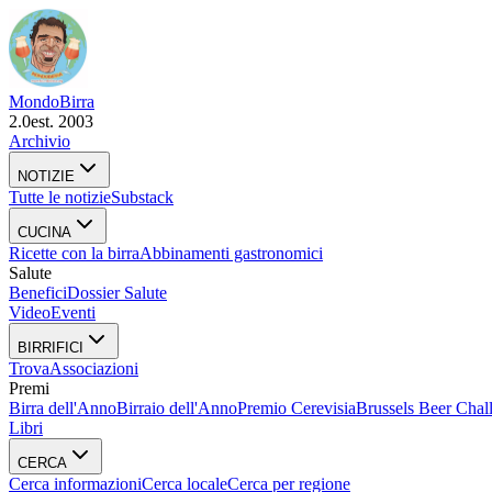
Mondo
Birra
2.0
est. 2003
Archivio
NOTIZIE
Tutte le notizie
Substack
CUCINA
Ricette con la birra
Abbinamenti gastronomici
Salute
Benefici
Dossier Salute
Video
Eventi
BIRRIFICI
Trova
Associazioni
Premi
Birra dell'Anno
Birraio dell'Anno
Premio Cerevisia
Brussels Beer Chal
Libri
CERCA
Cerca informazioni
Cerca locale
Cerca per regione