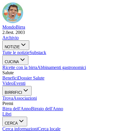
Mondo
Birra
2.0
est. 2003
Archivio
NOTIZIE
Tutte le notizie
Substack
CUCINA
Ricette con la birra
Abbinamenti gastronomici
Salute
Benefici
Dossier Salute
Video
Eventi
BIRRIFICI
Trova
Associazioni
Premi
Birra dell'Anno
Birraio dell'Anno
Libri
CERCA
Cerca informazioni
Cerca locale