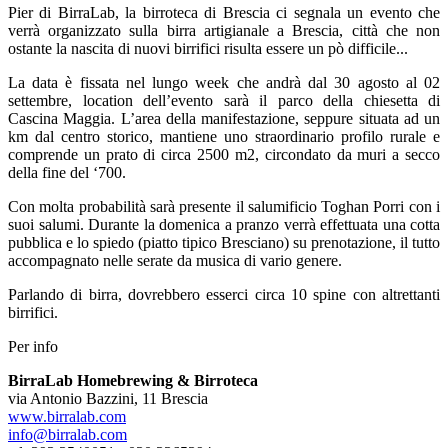
Pier di BirraLab, la birroteca di Brescia ci segnala un evento che
verrà organizzato sulla birra artigianale a Brescia, città che non
ostante la nascita di nuovi birrifici risulta essere un pò difficile...
La data è fissata nel lungo week che andrà dal 30 agosto al 02
settembre, location dell’evento sarà il parco della chiesetta di
Cascina Maggia. L’area della manifestazione, seppure situata ad un
km dal centro storico, mantiene uno straordinario profilo rurale e
comprende un prato di circa 2500 m2, circondato da muri a secco
della fine del ‘700.
Con molta probabilità sarà presente il salumificio Toghan Porri con i
suoi salumi. Durante la domenica a pranzo verrà effettuata una cotta
pubblica e lo spiedo (piatto tipico Bresciano) su prenotazione, il tutto
accompagnato nelle serate da musica di vario genere.
Parlando di birra, dovrebbero esserci circa 10 spine con altrettanti
birrifici.
Per info
BirraLab Homebrewing & Birroteca
via Antonio Bazzini, 11 Brescia
www.birralab.com
info@birralab.com