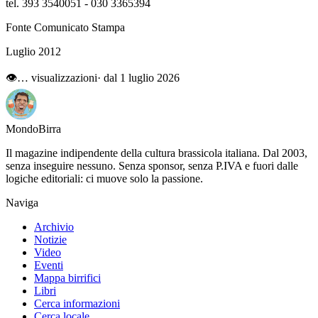
tel. 393 3540051 - 030 3365394
Fonte Comunicato Stampa
Luglio 2012
👁
…
visualizzazioni
· dal 1 luglio 2026
Mondo
Birra
Il magazine indipendente della cultura brassicola italiana. Dal 2003,
senza inseguire nessuno. Senza sponsor, senza P.IVA e fuori dalle
logiche editoriali: ci muove solo la passione.
Naviga
Archivio
Notizie
Video
Eventi
Mappa birrifici
Libri
Cerca informazioni
Cerca locale