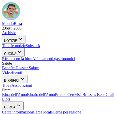
Mondo
Birra
2.0
est. 2003
Archivio
NOTIZIE
Tutte le notizie
Substack
CUCINA
Ricette con la birra
Abbinamenti gastronomici
Salute
Benefici
Dossier Salute
Video
Eventi
BIRRIFICI
Trova
Associazioni
Premi
Birra dell'Anno
Birraio dell'Anno
Premio Cerevisia
Brussels Beer Chal
Libri
CERCA
Cerca informazioni
Cerca locale
Cerca per regione