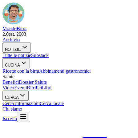
Mondo
Birra
2.0
est. 2003
Archivio
NOTIZIE
Tutte le notizie
Substack
CUCINA
Ricette con la birra
Abbinamenti gastronomici
Salute
Benefici
Dossier Salute
Video
Eventi
Birrifici
Libri
CERCA
Cerca informazioni
Cerca locale
Chi siamo
Iscriviti