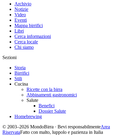
Archivio
Notizie
Video
Eventi
Mappa birrifici
Libri
Cerca informazioni
Cerca locale
Chi siamo
Sezioni
Storia
Birrifici
Stili
Cucina
Ricette con la birra
Abbinamenti gastronomici
Salute
Benefici
Dossier Salute
Homebrewing
© 2003–2026 MondoBirra · Bevi responsabilmente
Area
Riservata
Fatto con malto, luppolo e pazienza in Italia