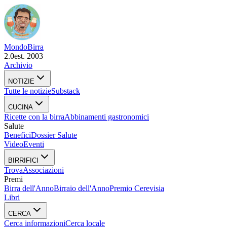
Mondo
Birra
2.0
est. 2003
Archivio
NOTIZIE
Tutte le notizie
Substack
CUCINA
Ricette con la birra
Abbinamenti gastronomici
Salute
Benefici
Dossier Salute
Video
Eventi
BIRRIFICI
Trova
Associazioni
Premi
Birra dell'Anno
Birraio dell'Anno
Premio Cerevisia
Libri
CERCA
Cerca informazioni
Cerca locale