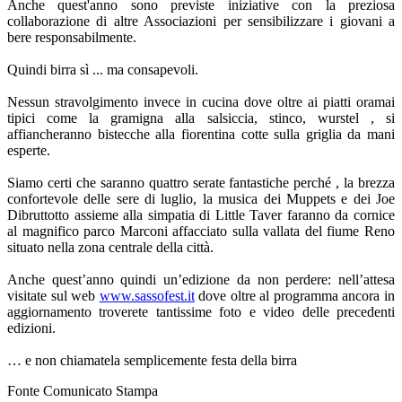
Anche quest'anno sono previste iniziative con la preziosa
collaborazione di altre Associazioni per sensibilizzare i giovani a
bere responsabilmente.
Quindi birra sì ... ma consapevoli.
Nessun stravolgimento invece in cucina dove oltre ai piatti oramai
tipici come la gramigna alla salsiccia, stinco, wurstel , si
affiancheranno bistecche alla fiorentina cotte sulla griglia da mani
esperte.
Siamo certi che saranno quattro serate fantastiche perché , la brezza
confortevole delle sere di luglio, la musica dei Muppets e dei Joe
Dibruttotto assieme alla simpatia di Little Taver faranno da cornice
al magnifico parco Marconi affacciato sulla vallata del fiume Reno
situato nella zona centrale della città.
Anche quest’anno quindi un’edizione da non perdere: nell’attesa
visitate sul web
www.sassofest.it
dove oltre al programma ancora in
aggiornamento troverete tantissime foto e video delle precedenti
edizioni.
… e non chiamatela semplicemente festa della birra
Fonte Comunicato Stampa