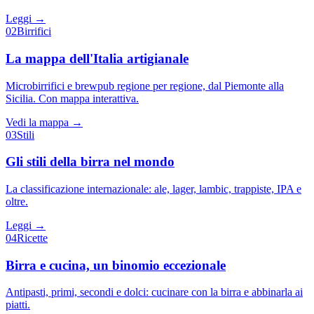
Leggi →
02
Birrifici
La mappa dell'Italia artigianale
Microbirrifici e brewpub regione per regione, dal Piemonte alla
Sicilia. Con mappa interattiva.
Vedi la mappa →
03
Stili
Gli stili della birra nel mondo
La classificazione internazionale: ale, lager, lambic, trappiste, IPA e
oltre.
Leggi →
04
Ricette
Birra e cucina, un binomio eccezionale
Antipasti, primi, secondi e dolci: cucinare con la birra e abbinarla ai
piatti.