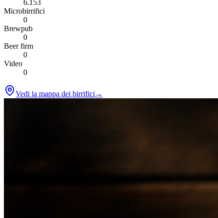
6.153
Microbirrifici
0
Brewpub
0
Beer firm
0
Video
0
Vedi la mappa dei birrifici
→