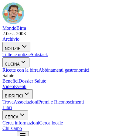
Mondo
Birra
2.0
est. 2003
Archivio
NOTIZIE
Tutte le notizie
Substack
CUCINA
Ricette con la birra
Abbinamenti gastronomici
Salute
Benefici
Dossier Salute
Video
Eventi
BIRRIFICI
Trova
Associazioni
Premi e Riconoscimenti
Libri
CERCA
Cerca informazioni
Cerca locale
Chi siamo