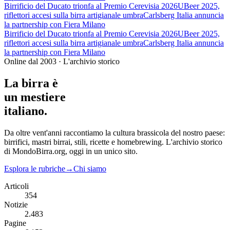
Birrificio del Ducato trionfa al Premio Cerevisia 2026
UBeer 2025,
riflettori accesi sulla birra artigianale umbra
Carlsberg Italia annuncia
la partnership con Fiera Milano
Birrificio del Ducato trionfa al Premio Cerevisia 2026
UBeer 2025,
riflettori accesi sulla birra artigianale umbra
Carlsberg Italia annuncia
la partnership con Fiera Milano
Online dal 2003 · L'archivio storico
La birra è
un mestiere
italiano.
Da oltre vent'anni raccontiamo la cultura brassicola del nostro paese:
birrifici, mastri birrai, stili, ricette e homebrewing. L'archivio storico
di MondoBirra.org, oggi in un unico sito.
Esplora le rubriche
→
Chi siamo
Articoli
354
Notizie
2.483
Pagine