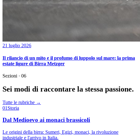
21 luglio 2026
Il rilancio di un mito e il profumo di luppolo sul mare: la prima
estate ligure di Birra Metzger
Sezioni · 06
Sei modi di raccontare la stessa passione.
Tutte le rubriche →
01
Storia
Dal Medioevo ai monaci brassicoli
Le origini della birra: Sumeri, Egizi, monaci, la rivoluzione
industriale e l'arrivo in Italia.