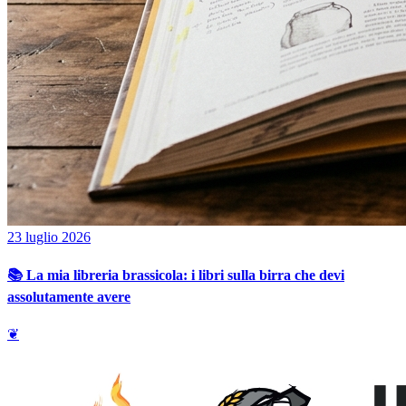
23 luglio 2026
📚 La mia libreria brassicola: i libri sulla birra che devi
assolutamente avere
❦