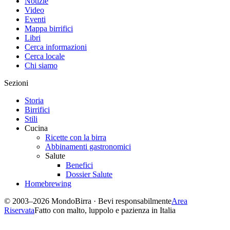
Notizie
Video
Eventi
Mappa birrifici
Libri
Cerca informazioni
Cerca locale
Chi siamo
Sezioni
Storia
Birrifici
Stili
Cucina
Ricette con la birra
Abbinamenti gastronomici
Salute
Benefici
Dossier Salute
Homebrewing
© 2003–2026 MondoBirra · Bevi responsabilmente
Area
Riservata
Fatto con malto, luppolo e pazienza in Italia