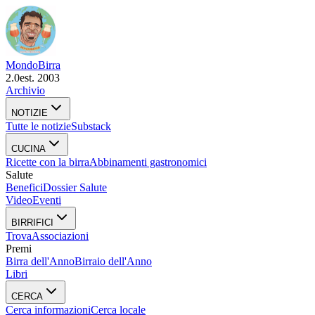
Mondo
Birra
2.0
est. 2003
Archivio
NOTIZIE
Tutte le notizie
Substack
CUCINA
Ricette con la birra
Abbinamenti gastronomici
Salute
Benefici
Dossier Salute
Video
Eventi
BIRRIFICI
Trova
Associazioni
Premi
Birra dell'Anno
Birraio dell'Anno
Libri
CERCA
Cerca informazioni
Cerca locale